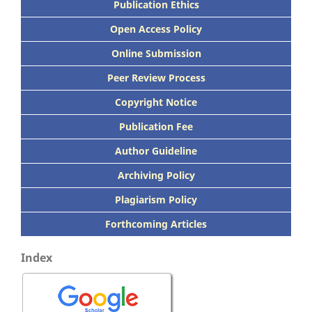
Publication Ethics
Open Access Policy
Online Submission
Peer
Review Process
Copyright Notice
Publication
Fee
Author Guideline
Archiving Policy
Plagiarism Policy
Forthcoming Articles
Index