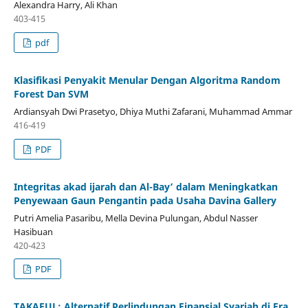
Alexandra Harry, Ali Khan
403-415
pdf
Klasifikasi Penyakit Menular Dengan Algoritma Random
Forest Dan SVM
Ardiansyah Dwi Prasetyo, Dhiya Muthi Zafarani, Muhammad Ammar
416-419
PDF
Integritas akad ijarah dan Al-Bay’ dalam Meningkatkan
Penyewaan Gaun Pengantin pada Usaha Davina Gallery
Putri Amelia Pasaribu, Mella Devina Pulungan, Abdul Nasser
Hasibuan
420-423
PDF
TAKAFUL: Alternatif Perlindungan Finansial Syariah di Era