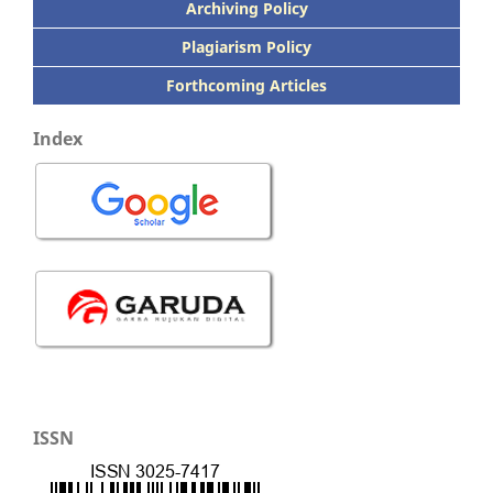
Archiving Policy
Plagiarism Policy
Forthcoming Articles
Index
ISSN