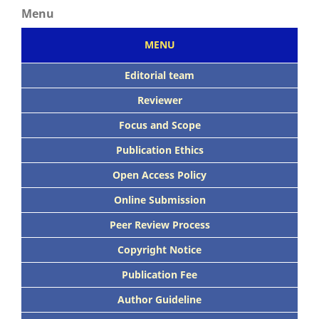
Menu
MENU
Editorial team
Reviewer
Focus
and Scope
Publication Ethics
Open Access Policy
Online Submission
Peer
Review Process
Copyright Notice
Publication
Fee
Author Guideline