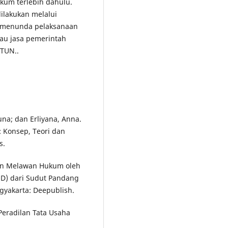
ukum terlebih dahulu.
ilakukan melalui
 menunda pelaksanaan
tau jasa pemerintah
 TUN..
na; dan Erliyana, Anna.
 Konsep, Teori dan
s.
an Melawan Hukum oleh
D) dari Sudut Pandang
yakarta: Deepublish.
Peradilan Tata Usaha