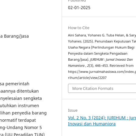
02-01-2025
How to Cite
ia Barang/Jasa
Aini Sahara, Yohanes G. Tuba Helan, & Sa
Yohanes. (2025). Penundaan Keputusan Ta
Usaha Negara (Perlindungan Hukum Bagi
Penyedia dalam Sengketa Pengadaan
Barang/Jasa).
JURIHUM : Jurnal Inovasi Dan
Humaniora
,
2
(3), 446–453. Retrieved from
https://www.jurnalmahasiswa.com/index.
rihum/article/view/2207
asa pemerintah
More Citation Formats
aannya ditentukan
enyelesaian sengketa
butuhkan instrumen
Issue
lihan penyedia barang
Vol. 2 No. 3 (2024): JURIHUM : Jur
normatif terdapat
Inovasi dan Humaniora
dang-Undang Nomor 5
ra (UU Peradilan TUN)