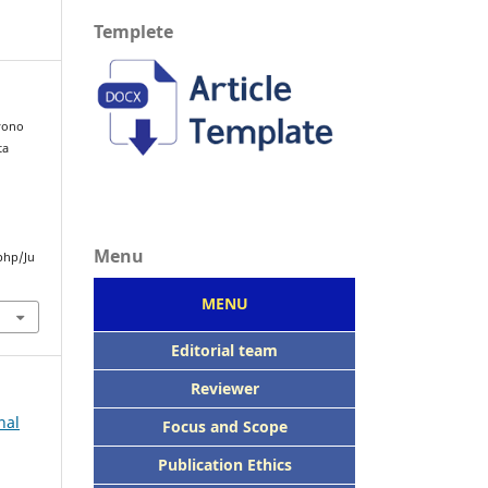
Templete
ryono
ta
Menu
php/Ju
MENU
Editorial team
Reviewer
nal
Focus
and Scope
Publication Ethics