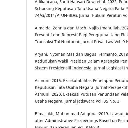
Adikancana, Santi Hapsari Dewi et.al. 2022. Pe
Schorsing Keputusan Tata Usaha Negara Pada 
74/G/2014/PTUN-BDG. Jurnal Hukum Peratun Vol.
Almaida, Zennia dan Moch. Najib Imanullah. 2
Preventif dan Represif Bagi Pengguna Uang Ele
Transaksi Tol Nontunai. Jurnal Privat Law Vol. 9 N
Aryani, Nyoman Mas dan Bagus Hermanto. 2018.
Kedudukan Wakil Presiden Dalam Kerangka Pe
Sistem Presidensiil Indonesia. Jurnal Legislasi In
Asmuni. 2016. Eksekutabilitas Penetapan Penu
Keputusan Tata Usaha Negara. Jurnal Perspektif 
Asmuni. 2020. Eksekusi Putusan Penundaan Pel
Usaha Negara. Jurnal Jatiswara Vol. 35 No. 3.
Bimasakti, Muhammad Adiguna. 2019. Lawsuit in
after Administrative Proceedings Based on Perma
Hukum dan Peradilan Vol. 8 No. 3.