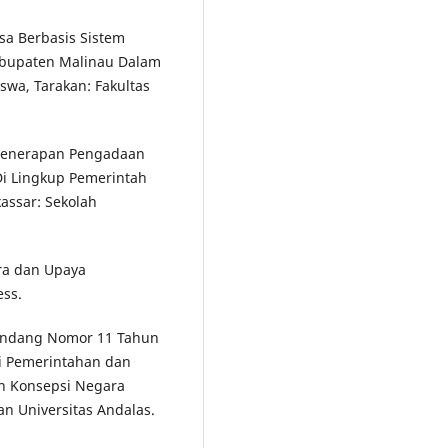
sa Berbasis Sistem
abupaten Malinau Dalam
swa, Tarakan: Fakultas
s Penerapan Pengadaan
i Lingkup Pemerintah
assar: Sekolah
ara dan Upaya
ess.
-Undang Nomor 11 Tahun
si Pemerintahan dan
an Konsepsi Negara
n Universitas Andalas.